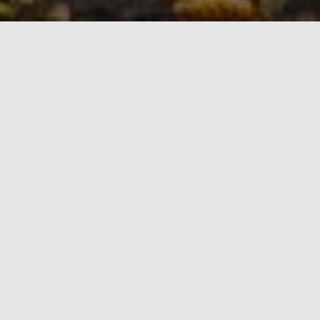
CLINIC MOTO 69, VOTRE
ATELIER EN "MONTS DU
LYONNAIS"
un garage de vrais passionnés qui connaissent leur
sujet !