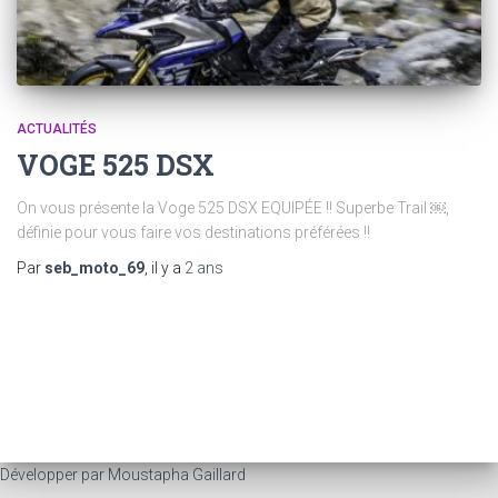
ACTUALITÉS
VOGE 525 DSX
On vous présente la Voge 525 DSX EQUIPÉE !! Superbe Trail ￼,
définie pour vous faire vos destinations préférées !!
Par
seb_moto_69
, il y a
2 ans
Développer par Moustapha Gaillard