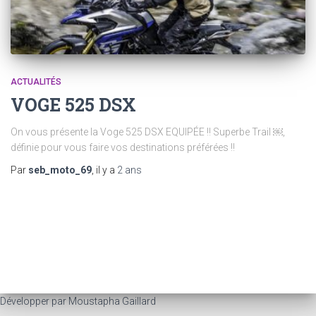
ACTUALITÉS
VOGE 525 DSX
On vous présente la Voge 525 DSX EQUIPÉE !! Superbe Trail ￼,
définie pour vous faire vos destinations préférées !!
Par
seb_moto_69
, il y a
2 ans
Développer par Moustapha Gaillard